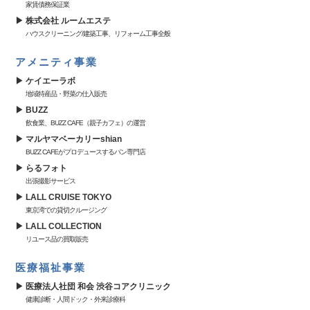
家賃債務保証業
株式会社 ルームエステ
ハウスクリーニング/建築工事、リフォーム工事全般
アメニティ事業
ケイエーラボ
地域特産品・野菜の仕入販売
BUZZ
飲食業、BUZZ CAFE（親子カフェ）の運営
マルヤマベーカリーshian
BUZZ CAFEがプロデュースするパン専門店
らるフォト
出張撮影サービス
LALL CRUISE TOKYO
東京湾での貸切クルージング
LALL COLLECTION
リユース品の買取販売
医療福祉事業
医療法人社団 和会 渋谷コアクリニック
健康診断・人間ドック・外来診療科