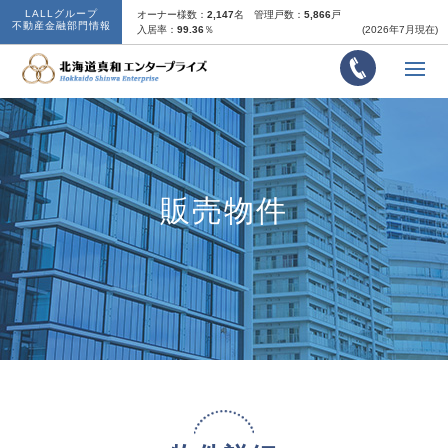
LALLグループ
オーナー様数：
2,147
名
管理戸数：
5,866
戸
不動産金融部門情報
入居率：
99.36
％
(2026年7月現在)
販売物件