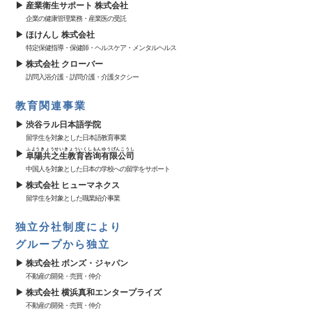
産業衛生サポート 株式会社
企業の健康管理業務・産業医の受託
ほけんし 株式会社
特定保健指導・保健師・ヘルスケア・メンタルヘルス
株式会社 クローバー
訪問入浴介護・訪問介護・介護タクシー
教育関連事業
渋谷ラル日本語学院
留学生を対象とした日本語教育事業
ふようきょうせいきょういくしもんゆうげんこうし
阜陽共之生教育咨询有限公司
中国人を対象とした日本の学校への留学をサポート
株式会社 ヒューマネクス
留学生を対象とした職業紹介事業
独立分社制度により
グループから独立
株式会社 ボンズ・ジャパン
不動産の開発・売買・仲介
株式会社 横浜真和エンタープライズ
不動産の開発・売買・仲介