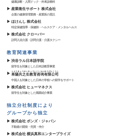
健康診断・人間ドック・外来診療科
産業衛生サポート 株式会社
企業の健康管理業務・産業医の受託
ほけんし 株式会社
特定保健指導・保健師・ヘルスケア・メンタルヘルス
株式会社 クローバー
訪問入浴介護・訪問介護・介護タクシー
教育関連事業
渋谷ラル日本語学院
留学生を対象とした日本語教育事業
ふようきょうせいきょういくしもんゆうげんこうし
阜陽共之生教育咨询有限公司
中国人を対象とした日本の学校への留学をサポート
株式会社 ヒューマネクス
留学生を対象とした職業紹介事業
独立分社制度により
グループから独立
株式会社 ボンズ・ジャパン
不動産の開発・売買・仲介
株式会社 横浜真和エンタープライズ