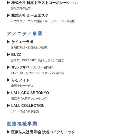
株式会社 日本トラストコーポレーション
家賃債務保証業
株式会社 ルームエステ
ハウスクリーニング/建築工事、リフォーム工事全般
アメニティ事業
ケイエーラボ
地域特産品・野菜の仕入販売
BUZZ
飲食業、BUZZ CAFE（親子カフェ）の運営
マルヤマベーカリーshian
BUZZ CAFEがプロデュースするパン専門店
らるフォト
出張撮影サービス
LALL CRUISE TOKYO
東京湾での貸切クルージング
LALL COLLECTION
リユース品の買取販売
医療福祉事業
医療法人社団 和会 渋谷コアクリニック