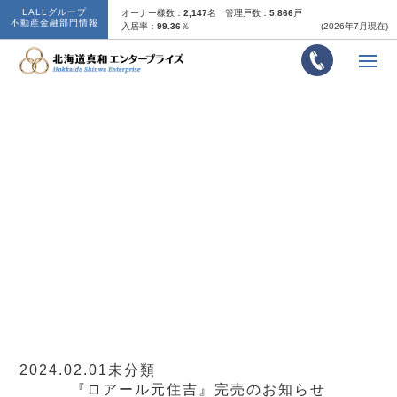
LALLグループ
オーナー様数：
2,147
名
管理戸数：
5,866
戸
不動産金融部門情報
入居率：
99.36
％
(2026年7月現在)
『ロアール元住吉』完売のお
知らせ
2024.02.01
未分類
『ロアール元住吉』完売のお知らせ