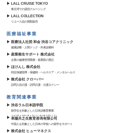
LALL CRUISE TOKYO
東京湾での貸切クルージング
LALL COLLECTION
リユース品の買取販売
医療福祉事業
医療法人社団 和会 渋谷コアクリニック
健康診断・人間ドック・外来診療科
産業衛生サポート 株式会社
企業の健康管理業務・産業医の受託
ほけんし 株式会社
特定保健指導・保健師・ヘルスケア・メンタルヘルス
株式会社 クローバー
訪問入浴介護・訪問介護・介護タクシー
教育関連事業
渋谷ラル日本語学院
留学生を対象とした日本語教育事業
ふようきょうせいきょういくしもんゆうげんこうし
阜陽共之生教育咨询有限公司
中国人を対象とした日本の学校への留学をサポート
株式会社 ヒューマネクス