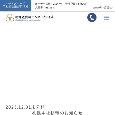
LALLグループ
オーナー様数：
2,147
名
管理戸数：
5,866
戸
不動産金融部門情報
入居率：
99.36
％
(2026年7月現在)
札幌本社移転のお知らせ
2023.12.01
未分類
札幌本社移転のお知らせ