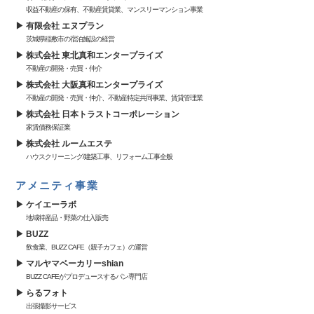
収益不動産の保有、不動産賃貸業、マンスリーマンション事業
有限会社 エヌプラン
茨城県稲敷市の宿泊施設の経営
株式会社 東北真和エンタープライズ
不動産の開発・売買・仲介
株式会社 大阪真和エンタープライズ
不動産の開発・売買・仲介、不動産特定共同事業、賃貸管理業
株式会社 日本トラストコーポレーション
家賃債務保証業
株式会社 ルームエステ
ハウスクリーニング/建築工事、リフォーム工事全般
アメニティ事業
ケイエーラボ
地域特産品・野菜の仕入販売
BUZZ
飲食業、BUZZ CAFE（親子カフェ）の運営
マルヤマベーカリーshian
BUZZ CAFEがプロデュースするパン専門店
らるフォト
出張撮影サービス