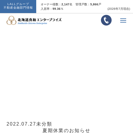
LALLグループ
オーナー様数：
2,147
名
管理戸数：
5,866
戸
不動産金融部門情報
入居率：
99.36
％
(2026年7月現在)
夏期休業のお知らせ
2022.07.27
未分類
夏期休業のお知らせ