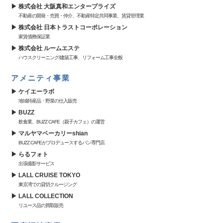
株式会社 大阪真和エンタープライズ
不動産の開発・売買・仲介、不動産特定共同事業、賃貸管理業
株式会社 日本トラストコーポレーション
家賃債務保証業
株式会社 ルームエステ
ハウスクリーニング/建築工事、リフォーム工事全般
アメニティ事業
ケイエーラボ
地域特産品・野菜の仕入販売
BUZZ
飲食業、BUZZ CAFE（親子カフェ）の運営
マルヤマベーカリーshian
BUZZ CAFEがプロデュースするパン専門店
らるフォト
出張撮影サービス
LALL CRUISE TOKYO
東京湾での貸切クルージング
LALL COLLECTION
リユース品の買取販売