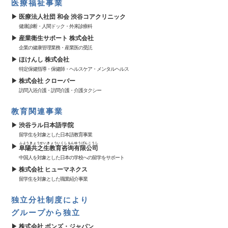
医療福祉事業
医療法人社団 和会 渋谷コアクリニック
健康診断・人間ドック・外来診療科
産業衛生サポート 株式会社
企業の健康管理業務・産業医の受託
ほけんし 株式会社
特定保健指導・保健師・ヘルスケア・メンタルヘルス
株式会社 クローバー
訪問入浴介護・訪問介護・介護タクシー
教育関連事業
渋谷ラル日本語学院
留学生を対象とした日本語教育事業
ふようきょうせいきょういくしもんゆうげんこうし
阜陽共之生教育咨询有限公司
中国人を対象とした日本の学校への留学をサポート
株式会社 ヒューマネクス
留学生を対象とした職業紹介事業
独立分社制度により
グループから独立
株式会社 ボンズ・ジャパン