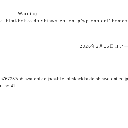
Warning
ic_html/hokkaido.shinwa-ent.co.jp/wp-content/theme
2026年2月16日
ロア
b767257/shinwa-ent.co.jp/public_html/hokkaido.shinwa-ent.co.j
 line
41