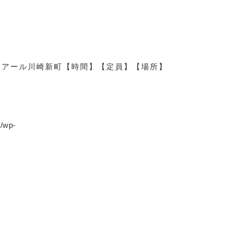
ロアール川崎新町
【時間】
【定員】
【場所】
p/wp-