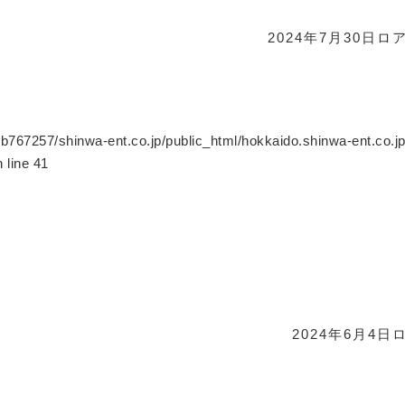
2024年7月30日
ロ
b767257/shinwa-ent.co.jp/public_html/hokkaido.shinwa-ent.co.j
 line
41
2024年6月4日