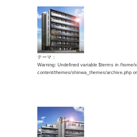
テーマ：
Warning
: Undefined variable $terms in
/home/x
content/themes/shinwa_themes/archive.php
on