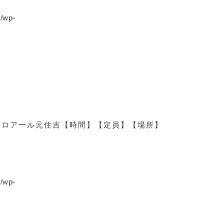
p/wp-
日
ロアール元住吉
【時間】
【定員】
【場所】
p/wp-