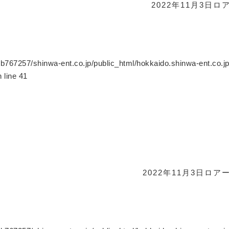
2022年11月3日
ロ
b767257/shinwa-ent.co.jp/public_html/hokkaido.shinwa-ent.co.j
 line
41
2022年11月3日
ロア