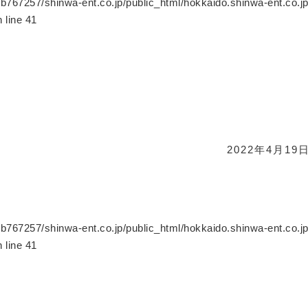
b767257/shinwa-ent.co.jp/public_html/hokkaido.shinwa-ent.co.j
 line
41
2022年4月19
b767257/shinwa-ent.co.jp/public_html/hokkaido.shinwa-ent.co.j
 line
41