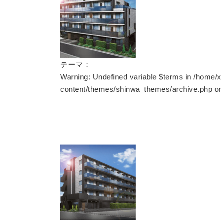
テーマ：
Warning
: Undefined variable $terms in
/home/x
content/themes/shinwa_themes/archive.php
on