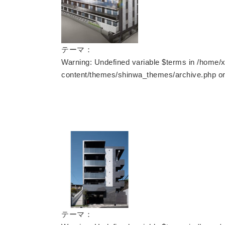
テーマ：
Warning
: Undefined variable $terms in
/home/x
content/themes/shinwa_themes/archive.php
on
テーマ：