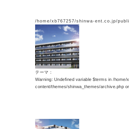
/home/xb767257/shinwa-ent.co.jp/publ
テーマ：
Warning
: Undefined variable $terms in
/home/x
content/themes/shinwa_themes/archive.php
on