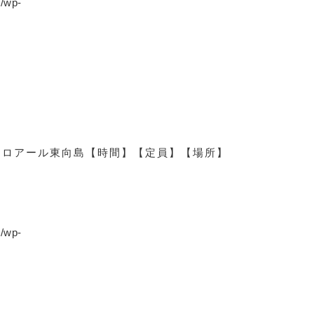
p/wp-
日
ロアール東向島
【時間】
【定員】
【場所】
p/wp-