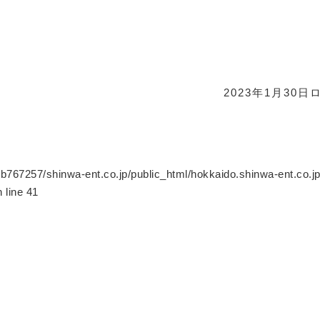
2023年1月30日
b767257/shinwa-ent.co.jp/public_html/hokkaido.shinwa-ent.co.j
 line
41