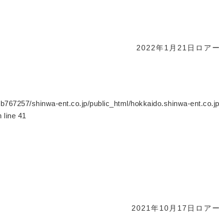
2022年1月21日
ロア
b767257/shinwa-ent.co.jp/public_html/hokkaido.shinwa-ent.co.j
 line
41
2021年10月17日
ロア