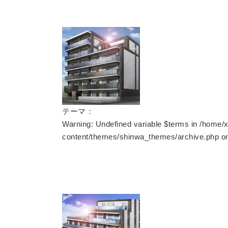
テーマ：
Warning
: Undefined variable $terms in
/home/x
content/themes/shinwa_themes/archive.php
on