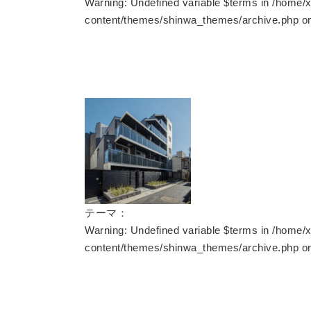
Warning
: Undefined variable $terms in
/home/x
content/themes/shinwa_themes/archive.php
on
テーマ：
Warning
: Undefined variable $terms in
/home/x
content/themes/shinwa_themes/archive.php
on