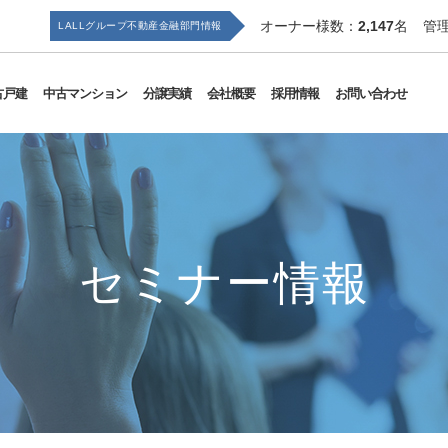
オーナー様数：
2,147
名
管
LALLグループ
不動産金融部門情報
古戸建
中古マンション
分譲実績
会社概要
採用情報
お問い合わせ
セミナー情報