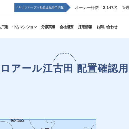
オーナー様数：
2,147
名
管
LALLグループ
不動産金融部門情報
古戸建
中古マンション
分譲実績
会社概要
採用情報
お問い合わせ
ロアール江古田 配置確認用