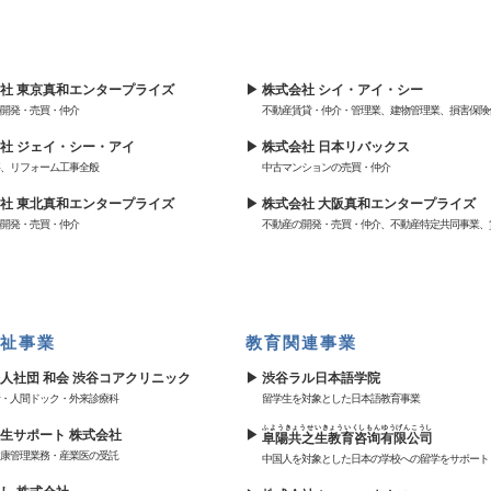
社 東京真和エンタープライズ
株式会社 シイ・アイ・シー
開発・売買・仲介
不動産賃貸・仲介・管理業、建物管理業、損害保険
社 ジェイ・シー・アイ
株式会社 日本リバックス
、リフォーム工事全般
中古マンションの売買・仲介
社 東北真和エンタープライズ
株式会社 大阪真和エンタープライズ
開発・売買・仲介
不動産の開発・売買・仲介、不動産特定共同事業、
祉事業
教育関連事業
人社団 和会 渋谷コアクリニック
渋谷ラル日本語学院
・人間ドック・外来診療科
留学生を対象とした日本語教育事業
ふようきょうせいきょういくしもんゆうげんこうし
生サポート 株式会社
阜陽共之生教育咨询有限公司
康管理業務・産業医の受託
中国人を対象とした日本の学校への留学をサポート