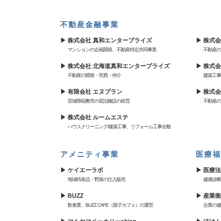
不動産金融事業
株式会社 真和エンタープライズ
株式会
マンションの企画開発、不動産特定共同事業
不動産の
株式会社 北海道真和エンタープライズ
株式会
不動産の開発・売買・仲介
建築工事
有限会社 エヌプラン
株式会
茨城県稲敷市の宿泊施設の経営
不動産の
株式会社 ルームエステ
ハウスクリーニング/建築工事、リフォーム工事全般
アメニティ事業
医療福
ケイエーラボ
医療法
地域特産品・野菜の仕入販売
健康診断
BUZZ
産業衛
飲食業、BUZZ CAFE（親子カフェ）の運営
企業の健