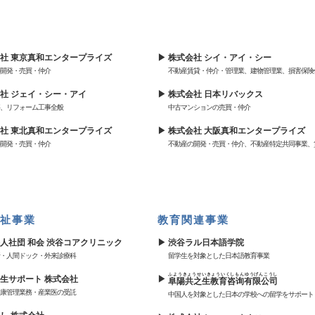
社 東京真和エンタープライズ
株式会社 シイ・アイ・シー
開発・売買・仲介
不動産賃貸・仲介・管理業、建物管理業、損害保険
社 ジェイ・シー・アイ
株式会社 日本リバックス
、リフォーム工事全般
中古マンションの売買・仲介
社 東北真和エンタープライズ
株式会社 大阪真和エンタープライズ
開発・売買・仲介
不動産の開発・売買・仲介、不動産特定共同事業、
祉事業
教育関連事業
人社団 和会 渋谷コアクリニック
渋谷ラル日本語学院
・人間ドック・外来診療科
留学生を対象とした日本語教育事業
ふようきょうせいきょういくしもんゆうげんこうし
生サポート 株式会社
阜陽共之生教育咨询有限公司
康管理業務・産業医の受託
中国人を対象とした日本の学校への留学をサポート