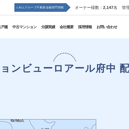
オーナー様数：
2,147
名
管
LALLグループ
不動産金融部門情報
古戸建
中古マンション
分譲実績
会社概要
採用情報
お問い合わせ
ョンビューロアール府中 